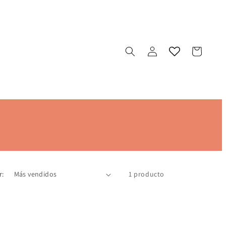
Iniciar
Carrito
sesión
r:
1 producto