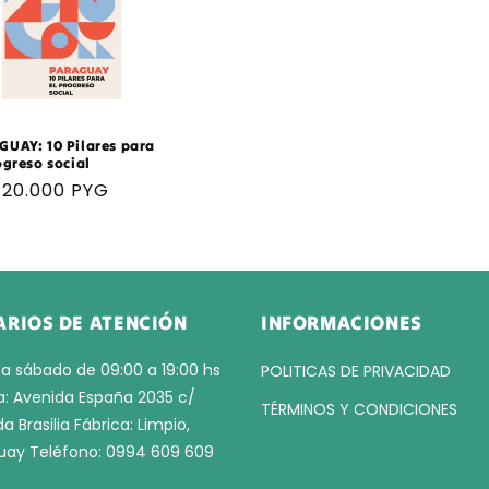
UAY: 10 Pilares para
ogreso social
cio
 120.000 PYG
tual
RIOS DE ATENCIÓN
INFORMACIONES
a sábado de 09:00 a 19:00 hs
POLITICAS DE PRIVACIDAD
a: Avenida España 2035 c/
TÉRMINOS Y CONDICIONES
a Brasilia Fábrica: Limpio,
uay Teléfono: 0994 609 609