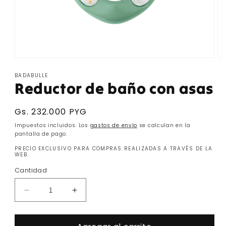
Abrir
Abr
elemento
el
BADABULLE
multimedia
mu
Reductor de baño con asas
1
2
en
en
una
un
ventana
ve
Precio
Gs. 232.000 PYG
modal
mo
habitual
Impuestos incluidos. Los
gastos de envío
se calculan en la
pantalla de pago.
PRECIO EXCLUSIVO PARA COMPRAS REALIZADAS A TRAVÉS DE LA
WEB.
Cantidad
Cantidad
Reducir
Aumentar
cantidad
cantidad
para
para