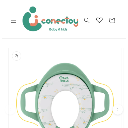
Ir
directamente
al contenido
Carrito
Ir
directamente
a la
información
del producto