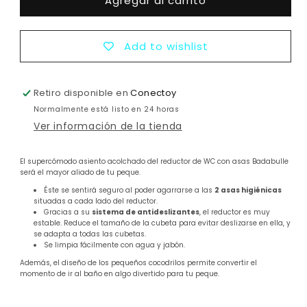
Agregar al carrito
Reductor
Reductor
de
de
baño
baño
con
con
Add to wishlist
asas
asas
Retiro disponible en
Conectoy
Normalmente está listo en 24 horas
Ver información de la tienda
El supercómodo asiento acolchado del reductor de WC con asas Badabulle
será el mayor aliado de tu peque.
Éste se sentirá seguro al poder agarrarse a las
2 asas higiénicas
situadas a cada lado del reductor.
Gracias a su
sistema de antideslizantes
, el reductor es muy
estable. Reduce el tamaño de la cubeta para evitar deslizarse en ella, y
se adapta a todas las cubetas.
Se limpia fácilmente con agua y jabón.
Además, el diseño de los pequeños cocodrilos permite convertir el
momento de ir al baño en algo divertido para tu peque.